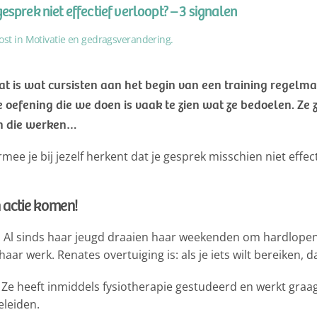
sprek niet effectief verloopt? – 3 signalen
ost in
Motivatie en gedragsverandering
.
Dat is wat cursisten aan het begin van een training regel
e oefening die we doen is vaak te zien wat ze bedoelen. Ze 
en die werken…
armee je bij jezelf herkent dat je gesprek misschien niet effec
n actie komen!
. Al sinds haar jeugd draaien haar weekenden om hardlopen. 
haar werk. Renates overtuiging is: als je iets wilt bereiken,
 Ze heeft inmiddels fysiotherapie gestudeerd en werkt graa
eleiden.