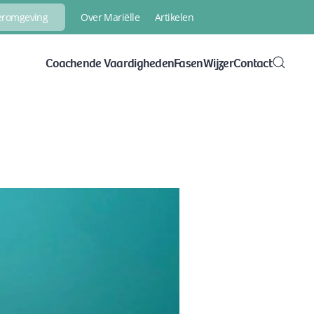
Over Mariëlle
Artikelen
eeromgeving
Coachende Vaardigheden
FasenWijzer
Contact