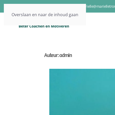
06-15217661
marielle@marielletro
Overslaan en naar de inhoud gaan
Auteur:
admin