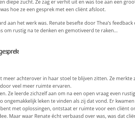
n diepe zucht. Ze zag er verhit uit en was toe aan een gro
 was hoe ze een gesprek met een cliënt afsloot.
ard aan het werk was. Renate besefte door Thea’s feedback 
as om rustig na te denken en gemotiveerd te raken…
gesprek
meer achterover in haar stoel te blijven zitten. Ze merkte z
rdoor veel meer ruimte ervaren.
allen. Ze leerde zichzelf aan om na een open vraag even rust
zo ongemakkelijk leken te vinden als zij dat vond. Er kwamen
g bent met oplossingen, ontstaat er ruimte voor een cliënt
idee. Maar waar Renate écht verbaasd over was, was dat clië