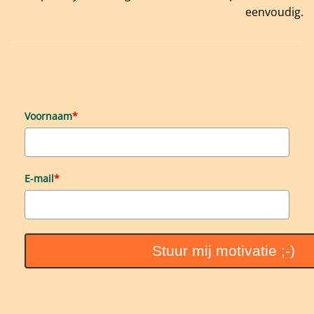
eenvoudig.
Voornaam
*
E-mail
*
Stuur mij motivatie ;-)