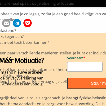
r allemaal speelt op je afdeling of locatie.
phaalt van je collega’s, zodat je een goed beeld krijgt van wa
en stellen als:
belastend?
ijks tegenaan?
dat moet toch beter kunnen?
een paar verschillende manieren stellen. Je kunt dat individ
Méér Motivatie?
Voornaam
*
ren:
in het kantoor, de teamkamer of het toilet met jouw vragen;
r maand nieuwe artikelen
 alle teamleden;
de privacyverklaring
van
dens het teamoverleg – vraag of je collega’s ter plekke op po
Stuur mi
. Afmelden is eenvoudig.
ngrijk deel van je rol als ergocoach.
Je brengt fysieke belasti
 het thema aandacht en je zorgt voor bewustwording. Dit is h