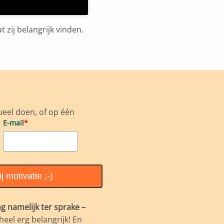
t zij belangrijk vinden.
ueel doen, of op één
E-mail
*
st-its hun ideeën willen
j motivatie ;-)
ng namelijk ter sprake –
eel erg belangrijk! En