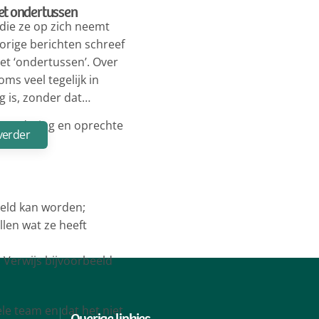
het ondertussen
die ze op zich neemt
vorige berichten schreef
het ‘ondertussen’. Over
oms veel tegelijk in
 is, zonder dat…
n waardering en oprechte
verder
eeld kan worden;
llen wat ze heeft
 Verwijs bijvoorbeeld
le team en dat het niet
Overige linkjes