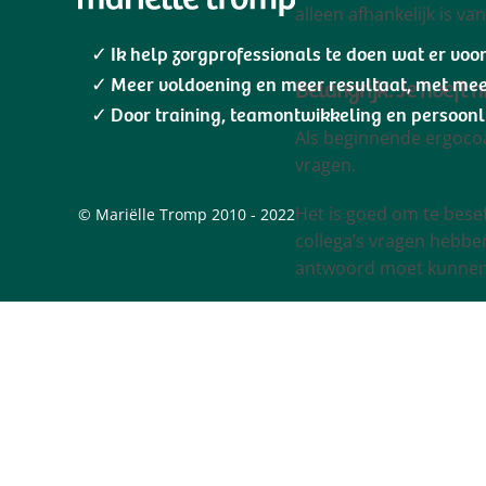
alleen afhankelijk is va
Ik help zorgprofessionals te doen wat er voo
Belangrijk: Je hoeft 
Meer voldoening en meer resultaat, met me
Door training, teamontwikkeling en persoonl
Als beginnende ergocoa
vragen.
Het is goed om te beseff
©
Mariëlle
Tromp 2010 - 2022
collega’s vragen hebben
antwoord moet kunnen
Fijn he?
Een voorbeeld: de Hu
Een mooi voorbeeld van
hebt
zie je in onderstaa