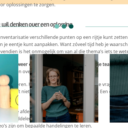
or oplossingen te zorgen.
 wil denken over een oplossing
 inventarisatie verschillende punten op een rijtje kunt zette
 in je eentje kunt aanpakken. Want zóveel tijd heb je waarschi
vendien is het onmogelijk om van al die thema’s iets te we
 is
juist weer een mooie kans om samen met je team stappe
 wil denken over een oplossing.
nde manieren. Het meest praktisch is vaak om te vragen wie 
leem hoeft niet in één keer te worden opgelost. Een eerste, k
 andere afdelingen of locaties eigenlijk gaat;
hulpmiddelen er in te zetten zijn;
eo’s zijn om bepaalde handelingen te leren.