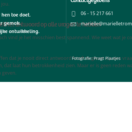
n jou.
06 - 15 217 661
r hen toe doet.
niet het antwoord op alle vragen te hebben
er gemak.
marielle@marielletrom
ijke ontwikkeling.
ch vind je het misschien best spannend. Wie weet wat je co
en dat je nooit direct antwoord hoeft te geven op een vraag. 
Fotografie:
Pragt Plaatjes
, dat laat hun betrokkenheid zien. Maar er is geen reden wa
 geven.
ddle
 de rol die je als ergocoach kunt vervullen
zonder dat je v
nde video. Merk op wat de ergocoach in dit geval doet. Hij i