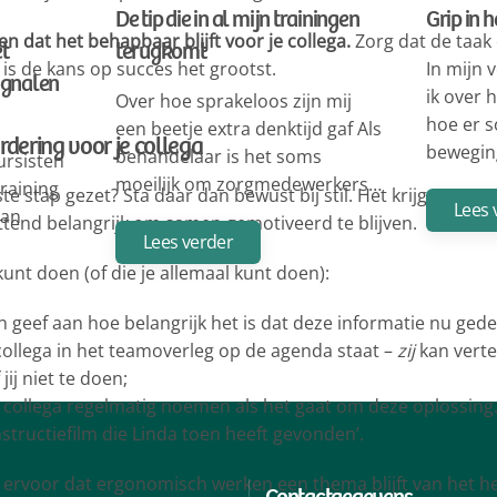
De tip die in al mijn trainingen
Grip in 
en dat het behapbaar blijft voor je collega.
Zorg dat de taak 
t
terugkomt
In mijn 
o is de kans op succes het grootst.
signalen
ik over 
Over hoe sprakeloos zijn mij
hoe er s
een beetje extra denktijd gaf Als
dering voor je collega
beweging
behandelaar is het soms
ursisten
moeilijk om zorgmedewerkers…
raining
rste stap gezet? Sta daar dan bewust bij stil. Het krijgen va
Lees 
Aan
tend belangrijk om samen gemotiveerd te blijven.
Lees verder
kunt doen (of die je allemaal kunt doen):
n geef aan hoe belangrijk het is dat deze informatie nu ged
collega in het teamoverleg op de agenda staat –
zij
kan verte
ij niet te doen;
e collega regelmatig noemen als het gaat om deze oplossing.
nstructiefilm die Linda toen heeft gevonden’.
 ervoor dat ergonomisch werken een thema blijft van het he
Contactgegevens