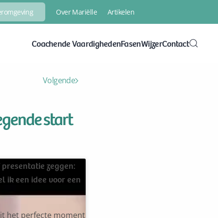
Over Mariëlle
Artikelen
eeromgeving
Coachende Vaardigheden
FasenWijzer
Contact
Volgende
gende start
f presentatie zeggen:
el ik een idee voor een
dit het perfecte moment