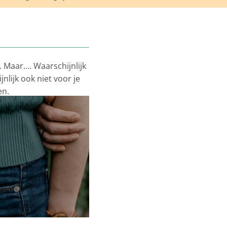
n. Maar…. Waarschijnlijk
jnlijk ook niet voor je
ten.
n te zetten.
Vraag aan
hier een concrete stap
leine stap kan