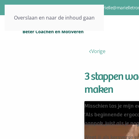
06-15217661
marielle@marielletro
Overslaan en naar de inhoud gaan
Vorige
3 stappen wa
maken
Misschien las je mijn e
‘Als beginnende ergocoac
aanpak, juist als je no
Weet jij als kersverse 