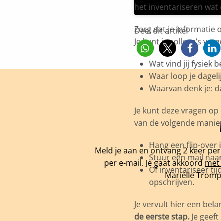
het inventariseren wat e
Zorg dat je informatie o
Deel dit artikel
Je kunt je collega’s vrag
Wat vind jij fysiek 
Waar loop je dagel
Waarvan denk je: 
Je kunt deze vragen op 
van de volgende manie
Hang een flip-over 
Meld je aan en ontvang 2 keer pe
Stuur een mail naar
per e-mail. Je gaat akkoord
met 
Of inventariseer tij
Mariëlle Tromp
opschrijven.
Je vervult hier een bela
de eerste stap.
Je geeft