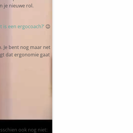
n je nieuwe rol.
t is een ergocoach?’
😉
en. Je bent nog maar net
rgt dat ergonomie gaat
isschien ook nog niet: