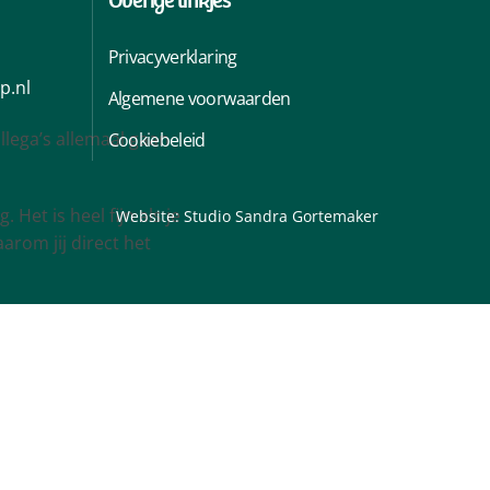
Privacyverklaring
p.nl
Algemene voorwaarden
llega’s allemaal gaan
Cookiebeleid
Het is heel fijn als je
Website:
Studio Sandra Gortemaker
arom jij direct het
eel ergonomische kennis
s deskundig. Hij zorgt