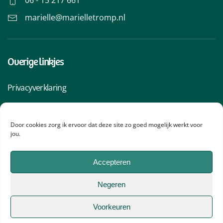
marielle@marielletromp.nl
Overige linkjes
Privacyverklaring
Algemene voorwaarden
Cookiebeleid
Door cookies zorg ik ervoor dat deze site zo goed mogelijk werkt voor
jou.
©
Mariëlle
Tromp 2010 - 2022
Accepteren
Fotografie:
Pragt Plaatjes
Negeren
Website:
Studio Sandra Gortemaker
Voorkeuren