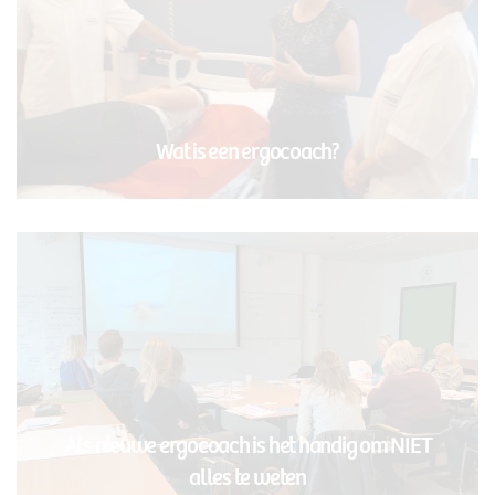
Wat is een ergocoach?
Als nieuwe ergocoach is het handig om NIET
alles te weten