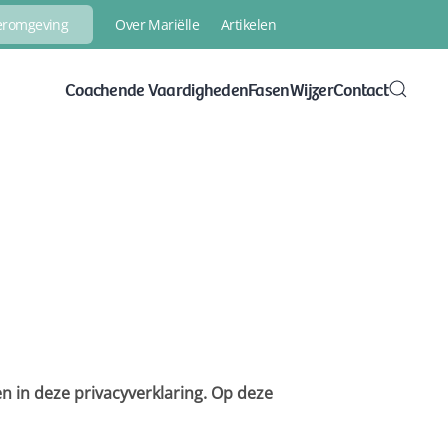
Over Mariëlle
Artikelen
eeromgeving
Coachende Vaardigheden
FasenWijzer
Contact
 in deze privacyverklaring. Op deze