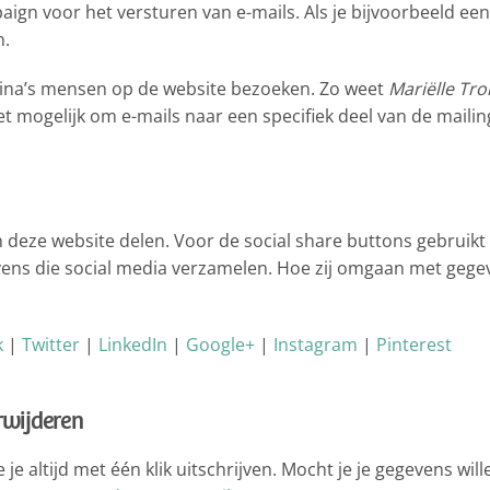
aign voor het versturen van e-mails. Als je bijvoorbeeld ee
n.
gina’s mensen op de website bezoeken. Zo weet
Mariëlle Tr
 mogelijk om e-mails naar een specifiek deel van de mailingl
n deze website delen. Voor de social share buttons gebruikt
vens die social media verzamelen. Hoe zij omgaan met gegeve
k
|
Twitter
|
LinkedIn
|
Google+
|
Instagram
|
Pinterest
rwijderen
je altijd met één klik uitschrijven. Mocht je je gegevens wil