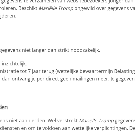
e gegevens te verzamelen van websitebezoekers jonger dan 16
roleren. Beschikt
Mariëlle Tromp
ongewild over gegevens va
ijderen.
egevens niet langer dan strikt noodzakelijk.
inzichtelijk.
stratie tot 7 jaar terug (wettelijke bewaartermijn Belasting
ijst, dan ontvang je per direct geen mailingen meer. Je gege
den
ns niet aan derden. Wel verstrekt
Mariëlle Tromp
gegevens 
 diensten en om te voldoen aan wettelijke verplichtingen. De