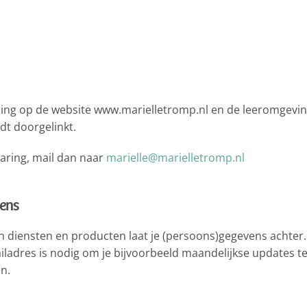
ssing op de website www.marielletromp.nl en de leeromgevi
dt doorgelinkt.
laring, mail dan naar
marielle@marielletromp.nl
ens
n diensten en producten laat je (persoons)gegevens achter
iladres is nodig om je bijvoorbeeld maandelijkse updates
t
n.