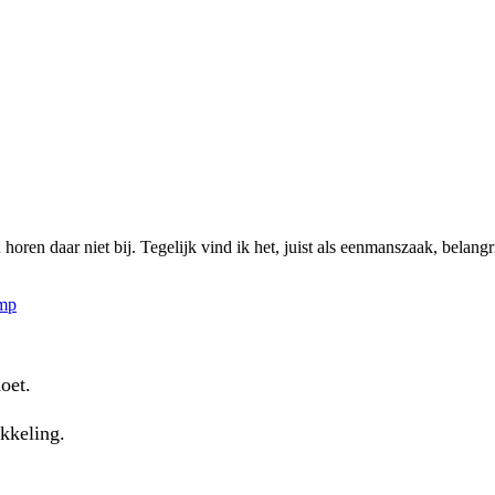
oren daar niet bij. Tegelijk vind ik het, juist als eenmanszaak, belang
omp
doet.
ikkeling.