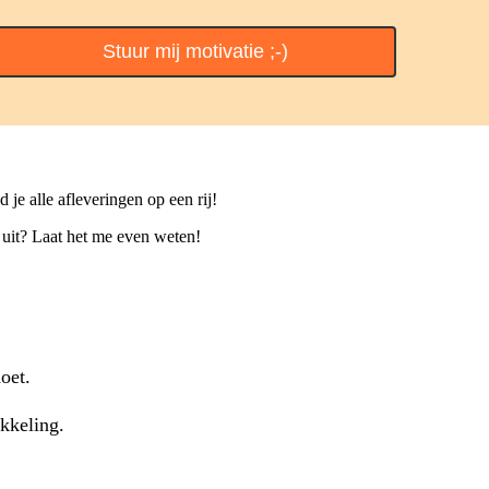
Stuur mij motivatie ;-)
d je alle afleveringen op een rij!
t uit? Laat het me even weten!
doet.
ikkeling.