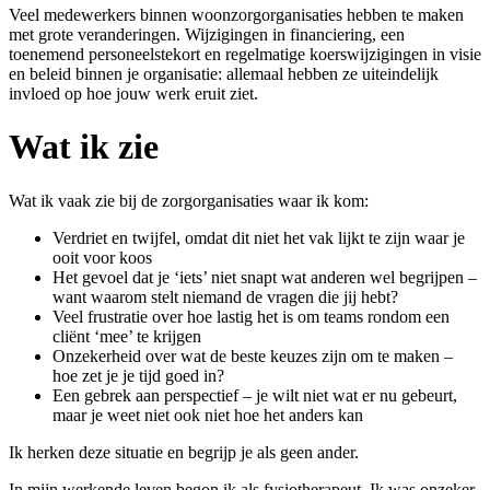
Veel medewerkers binnen woonzorgorganisaties hebben te maken
met grote veranderingen. Wijzigingen in financiering, een
toenemend personeelstekort en regelmatige koerswijzigingen in visie
en beleid binnen je organisatie: allemaal hebben ze uiteindelijk
invloed op hoe jouw werk eruit ziet.
Wat ik zie
Wat ik vaak zie bij de zorgorganisaties waar ik kom:
Verdriet en twijfel, omdat dit niet het vak lijkt te zijn waar je
ooit voor koos
Het gevoel dat je ‘iets’ niet snapt wat anderen wel begrijpen –
want waarom stelt niemand de vragen die jij hebt?
Veel frustratie over hoe lastig het is om teams rondom een
cliënt ‘mee’ te krijgen
Onzekerheid over wat de beste keuzes zijn om te maken –
hoe zet je je tijd goed in?
Een gebrek aan perspectief – je wilt niet wat er nu gebeurt,
maar je weet niet ook niet hoe het anders kan
Ik herken deze situatie en begrijp je als geen ander.
In mijn werkende leven begon ik als fysiotherapeut. Ik was onzeker,