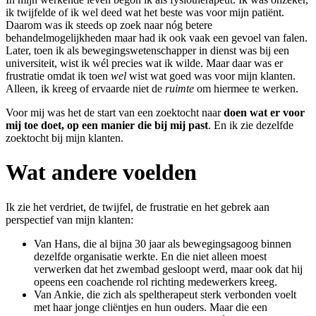
ik twijfelde of ik wel deed wat het beste was voor mijn patiënt.
Daarom was ik steeds op zoek naar nóg betere
behandelmogelijkheden maar had ik ook vaak een gevoel van falen.
Later, toen ik als bewegingswetenschapper in dienst was bij een
universiteit, wist ik wél precies wat ik wilde. Maar daar was er
frustratie omdat ik toen
wel
wist wat goed was voor mijn klanten.
Alleen, ik kreeg of ervaarde niet de
ruimte
om hiermee te werken.
Voor mij was het de start van een zoektocht naar
doen wat er voor
mij toe doet, op een manier die bij mij past
. En ik zie dezelfde
zoektocht bij mijn klanten.
Wat andere voelden
Ik zie het verdriet, de twijfel, de frustratie en het gebrek aan
perspectief van mijn klanten:
Van Hans, die al bijna 30 jaar als bewegingsagoog binnen
dezelfde organisatie werkte. En die niet alleen moest
verwerken dat het zwembad gesloopt werd, maar ook dat hij
opeens een coachende rol richting medewerkers kreeg.
Van Ankie, die zich als speltherapeut sterk verbonden voelt
met haar jonge cliëntjes en hun ouders. Maar die een