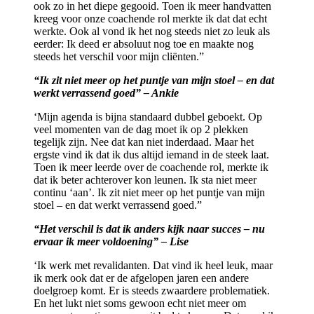
ook zo in het diepe gegooid. Toen ik meer handvatten
kreeg voor onze coachende rol merkte ik dat dat echt
werkte. Ook al vond ik het nog steeds niet zo leuk als
eerder: Ik deed er absoluut nog toe en maakte nog
steeds het verschil voor mijn cliënten.”
“Ik zit niet meer op het puntje van mijn stoel – en dat
werkt verrassend goed” – Ankie
‘Mijn agenda is bijna standaard dubbel geboekt. Op
veel momenten van de dag moet ik op 2 plekken
tegelijk zijn. Nee dat kan niet inderdaad. Maar het
ergste vind ik dat ik dus altijd iemand in de steek laat.
Toen ik meer leerde over de coachende rol, merkte ik
dat ik beter achterover kon leunen. Ik sta niet meer
continu ‘aan’. Ik zit niet meer op het puntje van mijn
stoel – en dat werkt verrassend goed.”
“Het verschil is dat ik anders kijk naar succes – nu
ervaar ik meer voldoening” – Lise
‘Ik werk met revalidanten. Dat vind ik heel leuk, maar
ik merk ook dat er de afgelopen jaren een andere
doelgroep komt. Er is steeds zwaardere problematiek.
En het lukt niet soms gewoon echt niet meer om