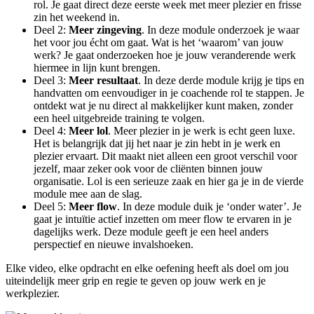
rol. Je gaat direct deze eerste week met meer plezier en frisse
zin het weekend in.
Deel 2:
Meer zingeving
. In deze module onderzoek je waar
het voor jou écht om gaat. Wat is het ‘waarom’ van jouw
werk? Je gaat onderzoeken hoe je jouw veranderende werk
hiermee in lijn kunt brengen.
Deel 3:
Meer resultaat
. In deze derde module krijg je tips en
handvatten om eenvoudiger in je coachende rol te stappen. Je
ontdekt wat je nu direct al makkelijker kunt maken, zonder
een heel uitgebreide training te volgen.
Deel 4:
Meer lol
. Meer plezier in je werk is echt geen luxe.
Het is belangrijk dat jij het naar je zin hebt in je werk en
plezier ervaart. Dit maakt niet alleen een groot verschil voor
jezelf, maar zeker ook voor de cliënten binnen jouw
organisatie. Lol is een serieuze zaak en hier ga je in de vierde
module mee aan de slag.
Deel 5:
Meer flow
. In deze module duik je ‘onder water’. Je
gaat je intuïtie actief inzetten om meer flow te ervaren in je
dagelijks werk. Deze module geeft je een heel anders
perspectief en nieuwe invalshoeken.
Elke video, elke opdracht en elke oefening heeft als doel om jou
uiteindelijk meer grip en regie te geven op jouw werk en je
werkplezier.