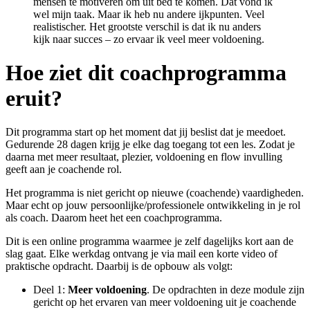
mensen te motiveren om uit bed te komen. Dat vond ik
wel mijn taak. Maar ik heb nu andere ijkpunten. Veel
realistischer. Het grootste verschil is dat ik nu anders
kijk naar succes – zo ervaar ik veel meer voldoening.
Hoe ziet dit coachprogramma
eruit?
Dit programma start op het moment dat jij beslist dat je meedoet.
Gedurende 28 dagen krijg je elke dag toegang tot een les. Zodat je
daarna met meer resultaat, plezier, voldoening en flow invulling
geeft aan je coachende rol.
Het programma is niet gericht op nieuwe (coachende) vaardigheden.
Maar echt op jouw persoonlijke/professionele ontwikkeling in je rol
als coach. Daarom heet het een coachprogramma.
Dit is een online programma waarmee je zelf dagelijks kort aan de
slag gaat. Elke werkdag ontvang je via mail een korte video of
praktische opdracht. Daarbij is de opbouw als volgt:
Deel 1:
Meer voldoening
. De opdrachten in deze module zijn
gericht op het ervaren van meer voldoening uit je coachende