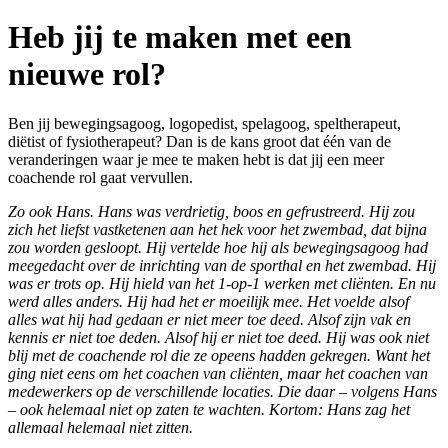
Heb jij te maken met een
nieuwe rol?
Ben jij bewegingsagoog, logopedist, spelagoog, speltherapeut,
diëtist of fysiotherapeut? Dan is de kans groot dat één van de
veranderingen waar je mee te maken hebt is dat jij een meer
coachende rol gaat vervullen.
Zo ook Hans. Hans was verdrietig, boos en gefrustreerd. Hij zou
zich het liefst vastketenen aan het hek voor het zwembad, dat bijna
zou worden gesloopt. Hij vertelde hoe hij als bewegingsagoog had
meegedacht over de inrichting van de sporthal en het zwembad. Hij
was er trots op. Hij hield van het 1-op-1 werken met cliënten. En nu
werd alles anders. Hij had het er moeilijk mee. Het voelde alsof
alles wat hij had gedaan er niet meer toe deed. Alsof zijn vak en
kennis er niet toe deden. Alsof hij er niet toe deed. Hij was ook niet
blij met de coachende rol die ze opeens hadden gekregen. Want het
ging niet eens om het coachen van cliënten, maar het coachen van
medewerkers op de verschillende locaties. Die daar – volgens Hans
– ook helemaal niet op zaten te wachten. Kortom: Hans zag het
allemaal helemaal niet zitten.