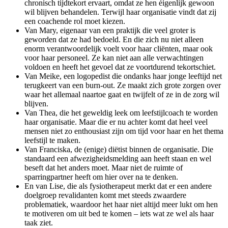
chronisch tijdtekort ervaart, omdat ze hen éigenlijk gewoon
wil blijven behandelen. Terwijl haar organisatie vindt dat zij
een coachende rol moet kiezen.
Van Mary, eigenaar van een praktijk die veel groter is
geworden dat ze had bedoeld. En die zich nu niet alleen
enorm verantwoordelijk voelt voor haar cliënten, maar ook
voor haar personeel. Ze kan niet aan alle verwachtingen
voldoen en heeft het gevoel dat ze voortdurend tekortschiet.
Van Meike, een logopedist die ondanks haar jonge leeftijd net
terugkeert van een burn-out. Ze maakt zich grote zorgen over
waar het allemaal naartoe gaat en twijfelt of ze in de zorg wil
blijven.
Van Thea, die het geweldig leek om leefstijlcoach te worden
haar organisatie. Maar die er nu achter komt dat heel veel
mensen niet zo enthousiast zijn om tijd voor haar en het thema
leefstijl te maken.
Van Franciska, de (enige) diëtist binnen de organisatie. Die
standaard een afwezigheidsmelding aan heeft staan en wel
beseft dat het anders moet. Maar niet de ruimte of
sparringpartner heeft om hier over na te denken.
En van Lise, die als fysiotherapeut merkt dat er een andere
doelgroep revalidanten komt met steeds zwaardere
problematiek, waardoor het haar niet altijd meer lukt om hen
te motiveren om uit bed te komen – iets wat ze wel als haar
taak ziet.