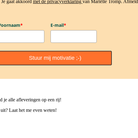
. Je gaat akkoord
met de privacyverklaring
van Mariëlle Tromp. Afmeld
Voornaam
*
E-mail
*
Stuur mij motivatie ;-)
d je alle afleveringen op een rij!
t uit? Laat het me even weten!