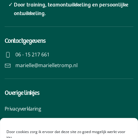
Door training, teamontwikkeling en persoonlijke
ontwikkeling.
Contactgegevens
06 - 15 217 661
marielle@marielletromp.nl
Overige linkjes
Privacyverklaring
Algemene voorwaarden
Cookiebeleid
Door cookies zorg ik ervoor dat deze site zo goed mogelijk werkt voor
jou.