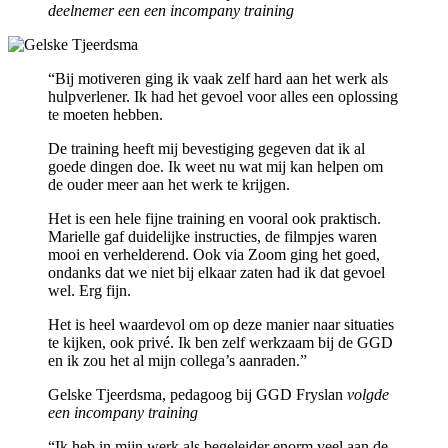
deelnemer een een incompany training
“Bij motiveren ging ik vaak zelf hard aan het werk als
hulpverlener. Ik had het gevoel voor alles een oplossing
te moeten hebben.
De training heeft mij bevestiging gegeven dat ik al
goede dingen doe. Ik weet nu wat mij kan helpen om
de ouder meer aan het werk te krijgen.
Het is een hele fijne training en vooral ook praktisch.
Marielle gaf duidelijke instructies, de filmpjes waren
mooi en verhelderend. Ook via Zoom ging het goed,
ondanks dat we niet bij elkaar zaten had ik dat gevoel
wel. Erg fijn.
Het is heel waardevol om op deze manier naar situaties
te kijken, ook privé. Ik ben zelf werkzaam bij de GGD
en ik zou het al mijn collega’s aanraden.”
Gelske Tjeerdsma, pedagoog bij GGD Fryslan
volgde
een incompany training
“Ik heb in mijn werk als begeleider enorm veel aan de