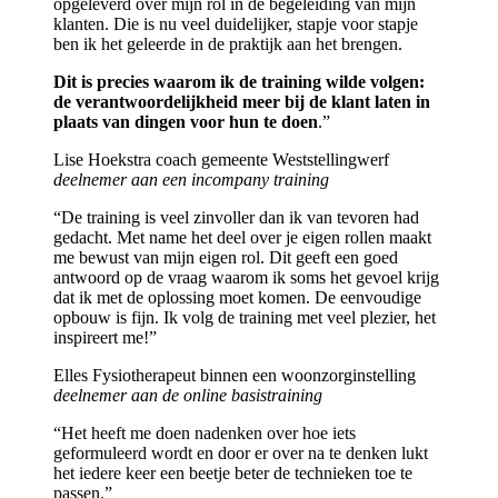
opgeleverd over mijn rol in de begeleiding van mijn
klanten. Die is nu veel duidelijker, stapje voor stapje
ben ik het geleerde in de praktijk aan het brengen.
Dit is precies waarom ik de training wilde volgen:
de verantwoordelijkheid meer bij de klant laten in
plaats van dingen voor hun te doen
.”
Lise Hoekstra coach gemeente Weststellingwerf
deelnemer aan een incompany training
“De training is veel zinvoller dan ik van tevoren had
gedacht. Met name het deel over je eigen rollen maakt
me bewust van mijn eigen rol. Dit geeft een goed
antwoord op de vraag waarom ik soms het gevoel krijg
dat ik met de oplossing moet komen. De eenvoudige
opbouw is fijn. Ik volg de training met veel plezier, het
inspireert me!”
Elles Fysiotherapeut binnen een woonzorginstelling
deelnemer aan de online basistraining
“Het heeft me doen nadenken over hoe iets
geformuleerd wordt en door er over na te denken lukt
het iedere keer een beetje beter de technieken toe te
passen.”