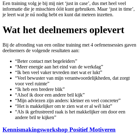
Een training volg je bij mij niet ‘just in case’, dus met heel veel
informatie die je misschien óóit kunt gebruiken. Maar ‘just in time’,
je leert wat je nú nodig hebt en kunt dat meteen inzetten.
Wat het deelnemers oplevert
Bij de afronding van een online training met 4 oefenensessies gaven
deelnemers de volgende resultaten aan:
“Beter contact met begeleiders”
“Meer energie aan het eind van de werkdag”
“Ik ben veel vaker tevreden met wat er lukt”
“Veel bewuster van mijn verantwoordelijkheden, dat zorgt
voor veel ruimte”
“Ik heb een bredere blik”
“Alsof ik door een andere bril kijk”
“Mijn adviezen zijn anders: kleiner en veel concreter”
“Het is makkelijker om te zien wat er al wél lukt”
“Als ik gefrustreerd raak is het makkelijker om door een
andere bril te kijken”
Kennismakingsworkshop Positief Motiveren