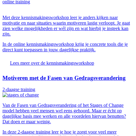
online training
Met deze kennismakingsworkshop leer je anders kijken naar
motivatie en naar situaties waarin motiveren lastig verloopt. Je gaat
zien welke mogelijkheden er wél zijn en wat hierbij je insteek kan
zijn.
In de online kennismakingsworkshop krijg je concrete tools die je
direct kunt toepassen in jouw dagelijkse praktijk.
Lees meer over de kennismakingsworkshop
Motiveren met de Fasen van Gedragsverandering
2-daagse training
Van de Fasen van Gedragsverandering of het Stages of Change
model hebben veel mensen wel eens gehoord. Maar er écht op
dagelijkse basis mee werken en alle voordelen hiervan benutten?
Dat doen er maar weinig.
In deze 2-daagse training leer je hoe je zorgt voor veel meer