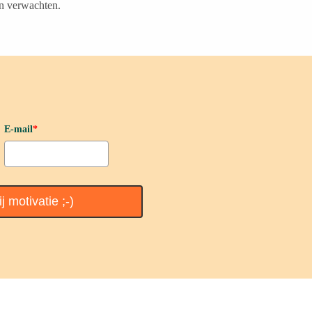
en verwachten.
E-mail
*
j motivatie ;-)