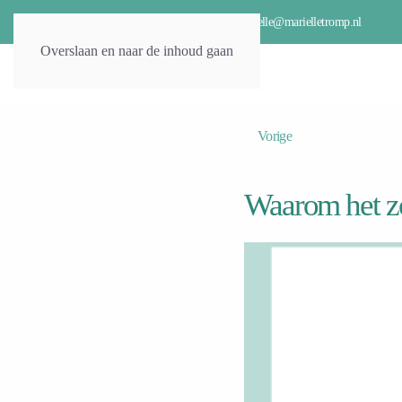
06-15217661
marielle@marielletromp.nl
Overslaan en naar de inhoud gaan
Vorige
Waarom het zo 