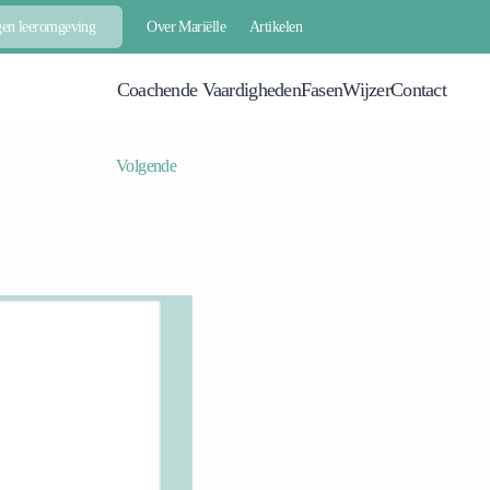
Over Mariëlle
Artikelen
gen leeromgeving
Coachende Vaardigheden
FasenWijzer
Contact
Volgende