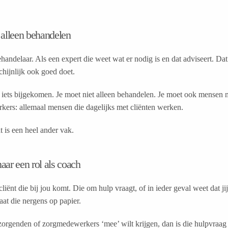
t alleen behandelen
ehandelaar. Als een expert die weet wat er nodig is en dat adviseert. Dat
chijnlijk ook goed doet.
iets bijgekomen. Je moet niet alleen behandelen. Je moet ook mensen 
ers: allemaal mensen die dagelijks met cliënten werken.
 is een heel ander vak.
naar een rol als coach
liënt die bij jou komt. Die om hulp vraagt, of in ieder geval weet dat jij
taat die nergens op papier.
zorgenden of zorgmedewerkers ‘mee’ wilt krijgen, dan is die hulpvraag e